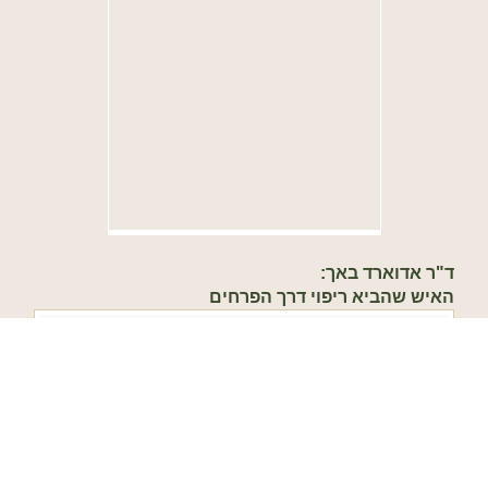
ד"ר אדוארד באך:
האיש שהביא ריפוי דרך הפרחים
להמשך קריאה
אשמח לשמוע ממך
אפשר להתייעץ איתי בכל שאלה בין