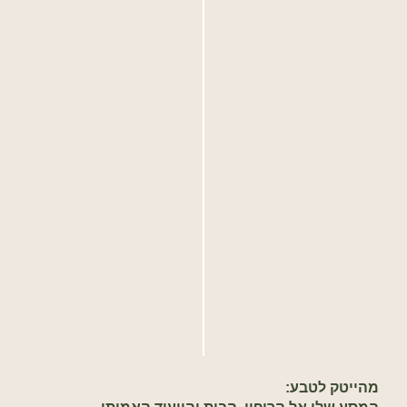
מהייטק לטבע: