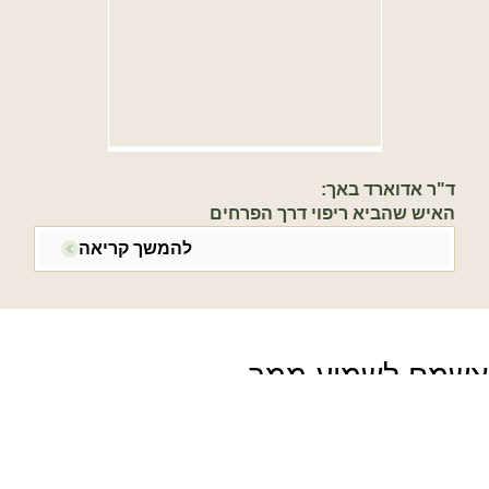
ד"ר אדוארד באך:
האיש שהביא ריפוי דרך הפרחים
להמשך קריאה
אשמח לשמוע ממך
אפשר להתייעץ איתי בכל שאלה בין
השעות 9:00-16:00
support@helenabynature.com
055-9398582
|