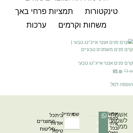
טינקטורות
תמציות פרחי באך
משחות וקרמים
ערכות
קרם פנים אנטי אייג’ינג טבעי
65
₪
73
₪
הוספה לסל
אשמח
אפשר
שם
אימייל
בית
כל
|
להתייעץ
לשמוע
המוצרים
0
אודות
איתי
ממך
בכל
חליטות
5
טיפול
שאלה