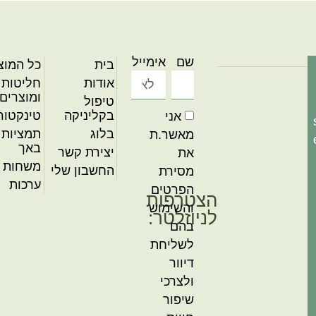
שם
אימייל
בית
כל המוצ
אודות
חליטות 
ומוצרים 
טיפול
בקליניקה
טינקטור
אני
בלוג
תמציות 
מאשר.ת
באך
יצירת קשר
את
משחות ו
החשבון שלי
מסירת
ערכות
הפרטים
הצטרפות
והשימוש
לניוזלטר:
בהם
לשליחת
דיוור
ולצרכי
שיפור